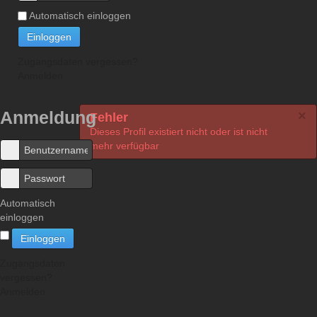
Automatisch einloggen
Einloggen
Zugangsdaten vergessen?
Anmelden
Anmeldung
×
Fehler
Dieses Profil existiert nicht oder ist nicht
mehr verfügbar
Automatisch
einloggen
Einloggen
Zugangsdaten
vergessen?
Anmelden