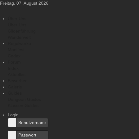
Freitag, 07. August 2026
Über Uns
Über Uns
Gildenführung
Wanderwelt
Regelwerke
Manifest
Codex
Forum
Index
Aktuelles
Bewerben
Galerie
Guides
Dungeon Guides
Klassen Guides
Login