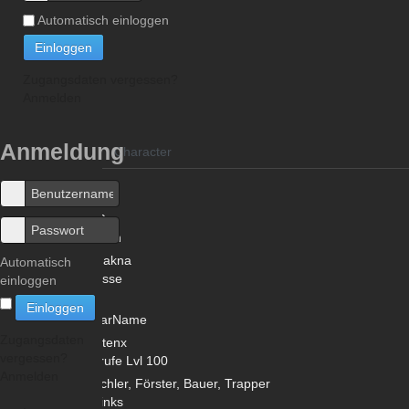
Automatisch einloggen
Einloggen
Zugangsdaten vergessen?
Anmelden
Anmeldung
Character
Level
200
Nation
Amakna
Automatisch
Klasse
einloggen
Iop
Einloggen
CharName
Zugangsdaten
Zeitenx
vergessen?
Berufe Lvl 100
Anmelden
Tischler, Förster, Bauer, Trapper
Twinks