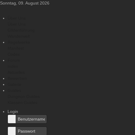
Sonntag, 09. August 2026
Über Uns
Über Uns
Gildenführung
Wanderwelt
Regelwerke
Manifest
Codex
Forum
Index
Aktuelles
Bewerben
Galerie
Guides
Dungeon Guides
Klassen Guides
Login