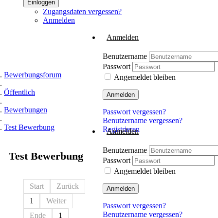
Einloggen
Zugangsdaten vergessen?
Anmelden
Anmelden
Benutzername
Passwort
Bewerbungsforum
Angemeldet bleiben
Öffentlich
Anmelden
Bewerbungen
Passwort vergessen?
Benutzername vergessen?
Test Bewerbung
Registrieren
Anmelden
Benutzername
Test Bewerbung
Passwort
Angemeldet bleiben
Start
Zurück
Anmelden
1
Weiter
Passwort vergessen?
Benutzername vergessen?
Ende
1