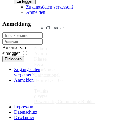
Einloggen
Zugangsdaten vergessen?
Anmelden
Anmeldung
Character
Level
110
Automatisch
Nation
einloggen
Astrub
Klasse
Einloggen
Feca
Zugangsdaten
CharName
vergessen?
Unintentional
Anmelden
Berufe Lvl 100
-
Twinks
diverse
Powered by Community Builder
Impressum
Datenschutz
Disclaimer