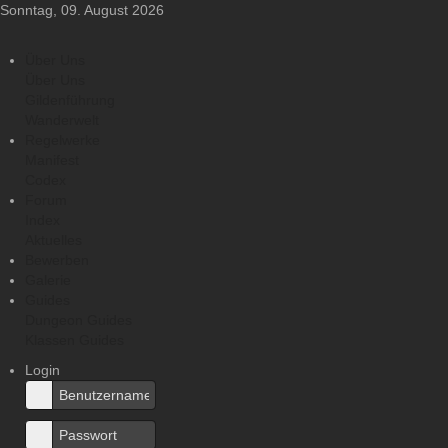
Sonntag, 09. August 2026
Über Uns
Über Uns
Gildenführung
Wanderwelt
Regelwerke
Manifest
Codex
Forum
Index
Aktuelles
Bewerben
Galerie
Guides
Dungeon Guides
Klassen Guides
Login