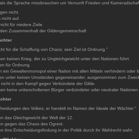
mals die Sprache missbrauchen um Vernunft Frieden und Kameradschaft
gen nicht.
nicht auf.
icht für niedere Ziele.
 den Zusammenhalt der Gildengemeinschaft
ächter
ht für die Schaffung von Chaos; sein Ziel ist Ordnung."
en keinen Krieg, der zu Ungleichgewicht unter den Nationen führt.
en für Ordnung.
 ein Gewaltenmonopol einer Nation mit allen Mitteln verhindern oder
en unter keinen Umständen gegeneinander, ausgenommen zum Zwecke 
nicht in den Kampf gegen Verbündete der Gilde.
en keine unbescholtenen Bürger verbündeter oder neutraler Nationen.
ächter
tscheidungen des Volkes; er handelt im Namen der Ideale der Wächter."
en das Gleichgewicht der Welt der 12.
en gegen das Chaos des Ogrest.
 ihre Entscheidungsfindung in der Politik durch ihr Wahlrecht wahr.