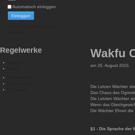
Automatisch einloggen
Einloggen
Zugangsdaten vergessen?
Anmelden
Regelwerke
Wakfu 
Manifest
am
25. August 2015
.
Codex
Impressum
Datenschutz
Die Letzen Wächter ste
Disclaimer
Das Chaos des Ogrests 
Die Letzten Wächter sin
Wenn das Gleichgewicht 
Die Wächter Ehren die 
§1 - Die Sprache der 