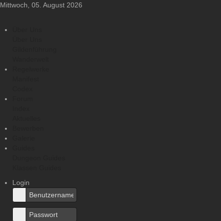
Mittwoch, 05. August 2026
Über Uns
Über Uns
Gildenführung
Wanderwelt
Regelwerke
Manifest
Codex
Forum
Index
Aktuelles
Bewerben
Galerie
Guides
Dungeon Guides
Klassen Guides
Login