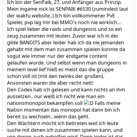
Ich bin der SenPaik, 27, und Anfänger aus Prinzip.
Mein ingame nick ist SENPAIK #6530 (zumindest laut
der wakfu website..) Ich bin vollkommener PvE
Spieler, pvp lag mir bei MMO's noch nie wirklich...
Ich spiel lieber die raids und dungeons und so ein
zeug zusammen mit leuten. Zuvor war ich in der
gilde BANDITS aber leider hab ich da nie jemanden
gehabt mit dem man zusammen spielen konnte da
sogut wie immer nur der endgame content
gelaufen wurde. Und selbst wenn man dungeons in
meinem level lief hieß es meist das die gruppe
schon voll ist (mit den twinks der großen).
Ansonsten waren die aber recht nett!
Den Codex hab ich gelesen und kann nichts an ihm
aussetzen.. nur weiß ich nicht wie man ein
nationsmonopol bekämpfen soll
Falls meine
Nation momentan das monopol hat dann bin ich
bereit zu wechseln.. wenn das geht.
Den Wächtern möcht ich beitreten weil ich leute
suche mit denen ich zusammen spielen kann, und
von denen auch geholfen wird. Denn leider ist das