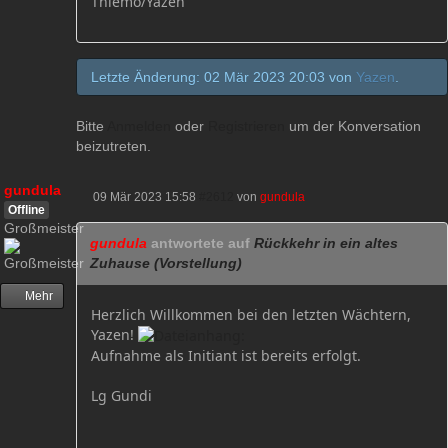
Thiemo/Yazen
Letzte Änderung: 02 Mär 2023 20:03 von
Yazen
.
Bitte
Anmelden
oder
Registrieren
um der Konversation
beizutreten.
gundula
09 Mär 2023 15:58
#2612
von
gundula
Offline
Großmeister
gundula
antwortete auf
Rückkehr in ein altes
Zuhause (Vorstellung)
Mehr
Herzlich Willkommen bei den letzten Wächtern,
Yazen!
Aufnahme als Initiant ist bereits erfolgt.
Lg Gundi