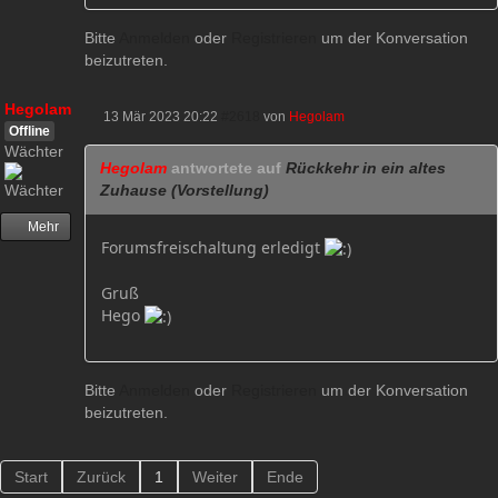
Bitte
Anmelden
oder
Registrieren
um der Konversation
beizutreten.
Hegolam
13 Mär 2023 20:22
#2618
von
Hegolam
Offline
Wächter
Hegolam
antwortete auf
Rückkehr in ein altes
Zuhause (Vorstellung)
Mehr
Forumsfreischaltung erledigt
Gruß
Hego
Bitte
Anmelden
oder
Registrieren
um der Konversation
beizutreten.
Start
Zurück
1
Weiter
Ende