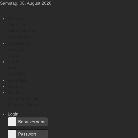
Samstag, 08. August 2026
Über Uns
Über Uns
Gildenführung
Wanderwelt
Regelwerke
Manifest
Codex
Forum
Index
Aktuelles
Bewerben
Galerie
Guides
Dungeon Guides
Klassen Guides
Login