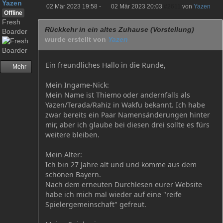
Yazen
02 Mär 2023 19:58
-
02 Mär 2023 20:03
#2611
von
Yazen
Offline
Fresh
Rückkehr in ein altes Zuhause (Vorstellung)
Boarder
wurde erstellt von
Yazen
Ein freundliches Hallo in die Runde,
Mehr
Mein Ingame-Nick:
Mein Name ist Thiemo oder andernfalls als
Yazen/Terada/Rahiz in Wakfu bekannt. Ich habe
zwar bereits ein Paar Namensänderungen hinter
mir, aber ich glaube bei diesen drei sollte es fürs
weitere bleiben.
Mein Alter:
Ich bin 27 Jahre alt und und komme aus dem
schönen Bayern.
Nach dem erneuten Durchlesen eurer Website
habe ich mich mal wieder auf eine "reife
Spielergemeinschaft" gefreut.