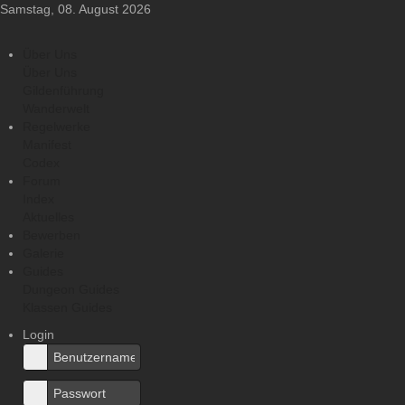
Samstag, 08. August 2026
Über Uns
Über Uns
Gildenführung
Wanderwelt
Regelwerke
Manifest
Codex
Forum
Index
Aktuelles
Bewerben
Galerie
Guides
Dungeon Guides
Klassen Guides
Login