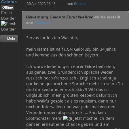
Gaiorus
30 Apr 2023 05:48
#2623
von
Gaiorus
Offline
Fresh
Bewerbung Gaiorus Zurückkehrer
wurde erstellt
Boarder
von
Gaiorus
Servus ihr letzten Wächter,
Mehr
mein Name ist Ralf (IGN Gaiorus), bin 34 Jahre
und komme aus den schönen Bayern.
Ich würde liebend gern eurer Gilde beitreten,
aus genau zwei Gründen: ich spreche weder
russisch noch französisch ( Englisch scheint ja
gar keine gesprochene Sprache mehr zu sein xD )
und ihr seid immer noch aktiv?! Wtf das ist
unglaublich, mein größten Respekt dafür!!! Ich
habe Wakfu gespielt als es rauskam, dann nur
noch in Intervallen und war jedesmal von den
Veränderungen abgeschreckt … Enu kein
Lootmonster mehr
(( Jetzt möchte ich dem
ganzen erneut eine Chance geben und am