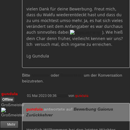
vielen Dank für deine Bewerbung. Freut mich,
dass du Wakfu wiederentdeckt hast und dass du
zu uns möchtest umso mehr. Ja, es hat sich vieles
verändert seit dem Anfang(aber es war durchaus
auch sinnvolles dabei
). Wie hieß
dein Char denn früher, vielleicht kennen wir uns?
Ich versuch mal, dich ingame zu erreichen.
Lg Gundula
Bitte
Anmelden
oder
Registrieren
um der Konversation
beizutreten.
gundula
01 Mai 2023 09:36
#2625
von
gundula
Offline
Großmeister
gundula
antwortete auf
Bewerbung Gaiorus
Zurückkehrer
Mehr
Herzlich Willkommen bei den letzten Wächter,