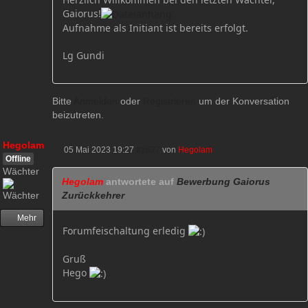
Gaiorus!
Aufnahme als Initiant ist bereits erfolgt.
Lg Gundi
Bitte
Anmelden
oder
Registrieren
um der Konversation
beizutreten.
Hegolam
05 Mai 2023 19:27
#2627
von
Hegolam
Offline
Wächter
Hegolam
antwortete auf
Bewerbung Gaiorus
Zurückkehrer
Mehr
Forumfeischaltung erledig
Gruß
Hego