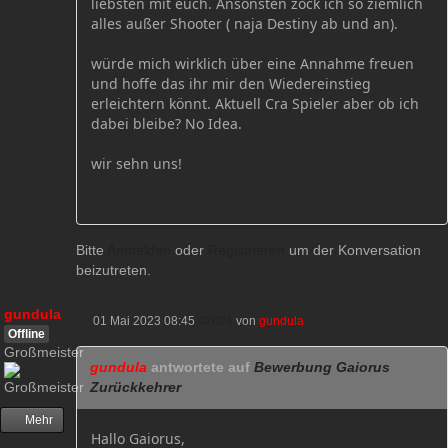
liebsten mit euch. Ansonsten zock ich so ziemlich
alles außer Shooter ( naja Destiny ab und an).
würde mich wirklich über eine Annahme freuen
und hoffe das ihr mir den Wiedereinstieg
erleichtern könnt. Aktuell Cra Spieler aber ob ich
dabei bleibe? No Idea.
wir sehn uns!
Bitte
Anmelden
oder
Registrieren
um der Konversation
beizutreten.
gundula
01 Mai 2023 08:45
#2624
von
gundula
Offline
Großmeister
gundula
antwortete auf
Bewerbung Gaiorus
Zurückkehrer
Mehr
Hallo Gaiorus,